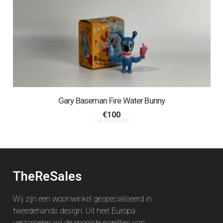
Gary Baseman Fire Water Bunny
€
100
1 OP VOORRAAD
TheReSales
Wij zijn een woonwinkel gespecialiseerd in
tweedehands design. Uit heel Europa
verzamelen wij de mooiste pareltjes van