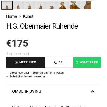
Home
Kunst
H.G. Obermaier Ruhende
€
175
1 op voorraad
✉
📞
MEER INFO
BEL
WHATSAPP
✓
Direct leverbaar
✓
Bezorgd binnen 3 weken
✓
Te bekijken in de showroom
OMSCHRIJVING