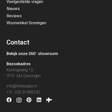
Veelgestelde vragen
Nieuws
Reviews
Woonwinkel Groningen
Contact
Bekijk onze 360
º
showroom
Bezoekadres
Koningsweg 1D
9731 AM Groningen
info@theresales.nl
+31 (0)6 31908242