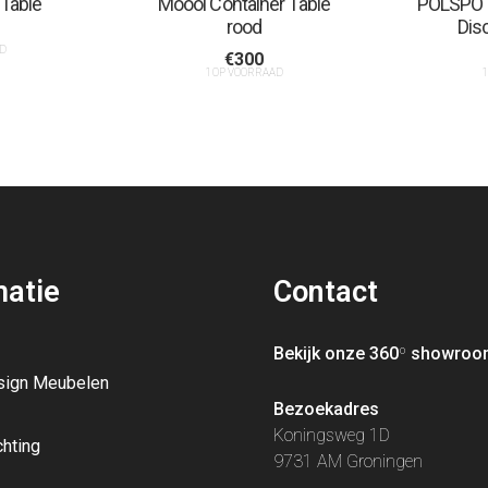
 Table
Moooi Container Table
POLSPOT
rood
Dis
D
€
300
1 OP VOORRAAD
1
matie
Contact
Bekijk onze 360
º
showroo
sign Meubelen
Bezoekadres
Koningsweg 1D
chting
9731 AM Groningen