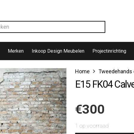
Merken
Inkoop Design Meubelen
Projectinrichting
Home
Tweedehands d
E15 FK04 Calve
€
300
1 op voorraad