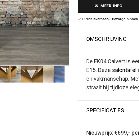
✉
MEER INFO
✓
Direct leverbaar
✓
Bezorgd binnen
OMSCHRIJVING
De FK04 Calvert is e
E15. Deze
salontafel
en vakmanschap. Met 
straalt hij tijdloze ele
SPECIFICATIES
Nieuwprijs: €699,- pe