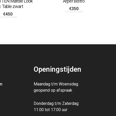
TEN Marble Look
Arper Bistro
c Table zwart
€
350
1 OP VOORRAAD
€
450
 OP VOORRAAD
Openingstijden
m
Maandag t/m Woensdag
geopend op afspraak
Donderdag t/m Zaterdag:
11.00 tot 17.00 uur