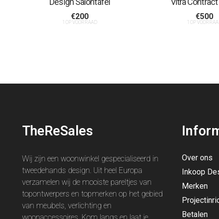
Design Salontafel
Vitra Contract
€
200
€
500
1 OP VOORRAAD
1 OP VOORRAA
TheReSales
Infor
Over ons
Wij zijn een woonwinkel gespecialiseerd in
tweedehands design. Uit heel Europa
Inkoop De
verzamelen wij de mooiste pareltjes van
Merken
topontwerpers en topmerken op het gebied
Projectinri
van meubels, verlichting en
Betalen
woonaccessoires. Kom langs en laat je