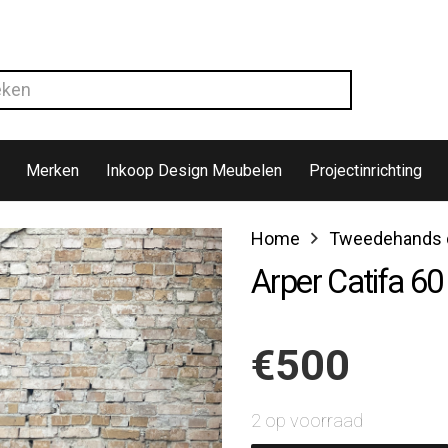
Merken
Inkoop Design Meubelen
Projectinrichting
Home
Tweedehands d
Arper Catifa 60
€
500
2 op voorraad