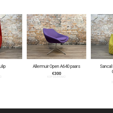
ulip
Allermuir Open A640 paars
Sancal
€
300
D
6 OP VOORRAAD
2