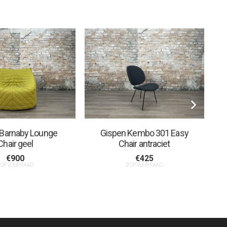
 Barnaby Lounge
Gispen Kembo 301 Easy
Chair geel
Chair antraciet
€
900
€
425
 OP VOORRAAD
2 OP VOORRAAD