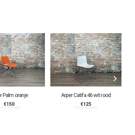
r Palm oranje
Arper Catifa 46 wit rood
€
150
€
125
 OP VOORRAAD
10 OP VOORRAAD