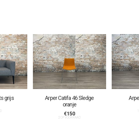
s grijs
Arper Catifa 46 Sledge
Arpe
oranje
D
1
€
150
2 OP VOORRAAD