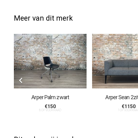
Meer van dit merk
Arper Palm zwart
Arper Sean 2zit
€
150
€
1150
6 OP VOORRAAD
1 OP VOORRAA