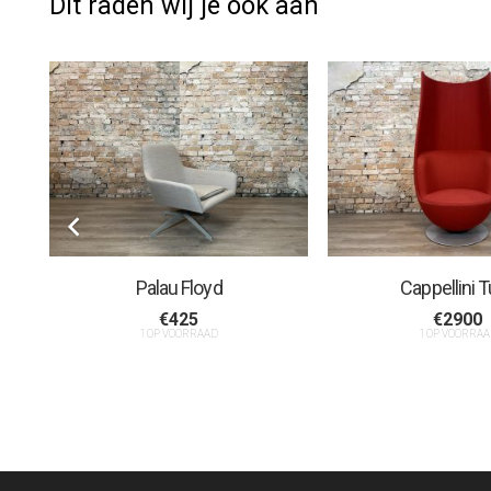
Dit raden wij je ook aan
Palau Floyd
Cappellini T
€
425
€
2900
1 OP VOORRAAD
1 OP VOORRAA