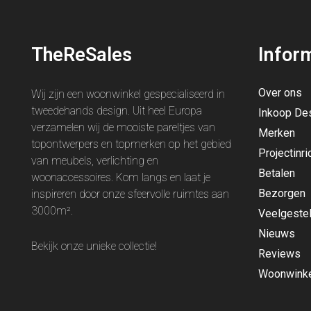
TheReSales
Infor
Over ons
Wij zijn een woonwinkel gespecialiseerd in
tweedehands design. Uit heel Europa
Inkoop De
verzamelen wij de mooiste pareltjes van
Merken
topontwerpers en topmerken op het gebied
Projectinri
van meubels, verlichting en
Betalen
woonaccessoires. Kom langs en laat je
Bezorgen
inspireren door onze sfeervolle ruimtes aan
3000m².
Veelgeste
Nieuws
Bekijk onze unieke
collectie
!
Reviews
Woonwinke