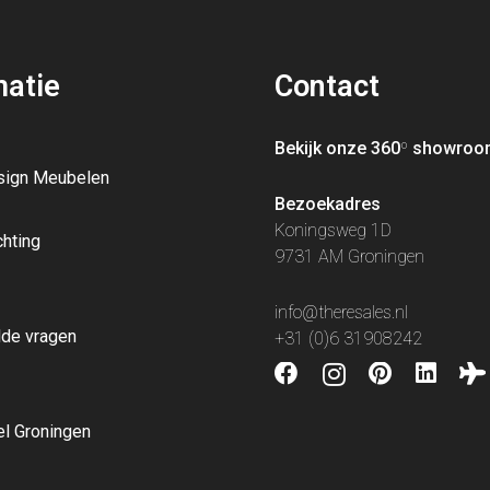
matie
Contact
Bekijk onze 360
º
showroo
sign Meubelen
Bezoekadres
Koningsweg 1D
chting
9731 AM Groningen
info@theresales.nl
lde vragen
+31 (0)6 31908242
l Groningen