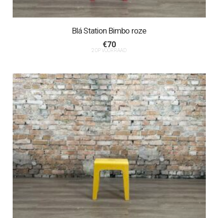
Blá Station Bimbo roze
€
70
2 OP VOORRAAD