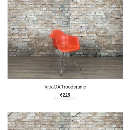
Vitra DAR roodoranje
€
225
8 OP VOORRAAD