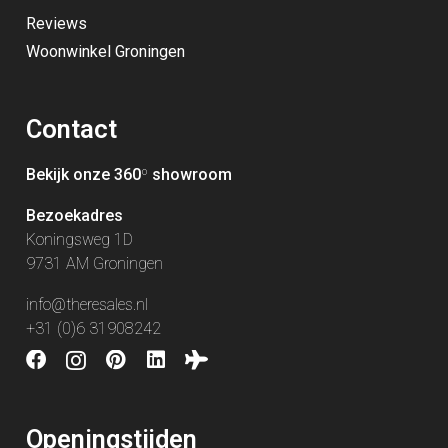
Reviews
Woonwinkel Groningen
Contact
Bekijk onze 360
º
showroom
Bezoekadres
Koningsweg 1D
9731 AM Groningen
info@theresales.nl
+31 (0)6 31908242
Openingstijden