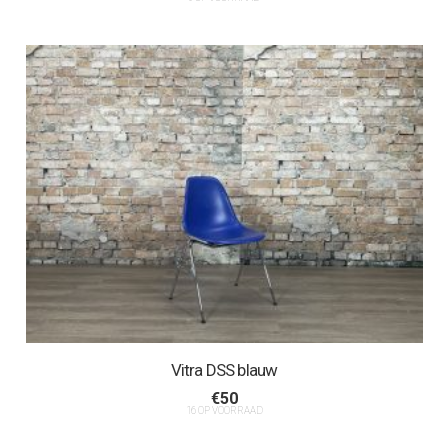
Vitra DSS blauw
€
50
16 OP VOORRAAD