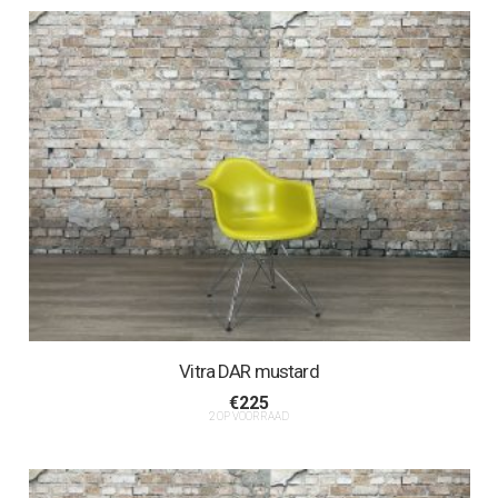
Vitra DAR mustard
€
225
2 OP VOORRAAD