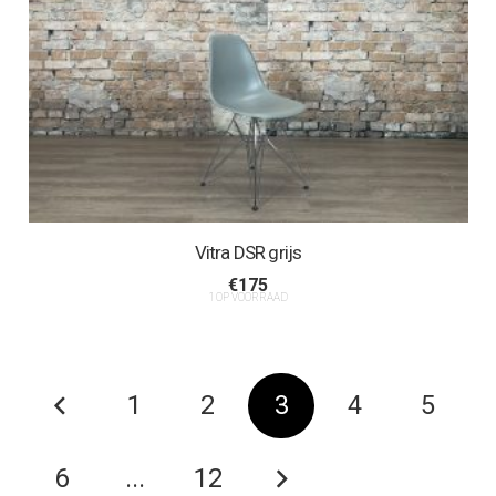
Vitra DSR grijs
€
175
1 OP VOORRAAD
1
2
3
4
5
6
...
12