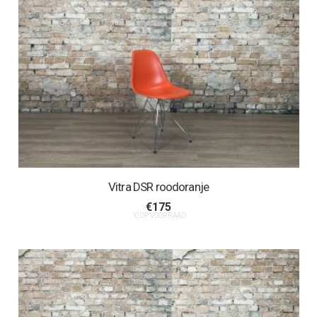
Vitra DSR roodoranje
€
175
10 OP VOORRAAD