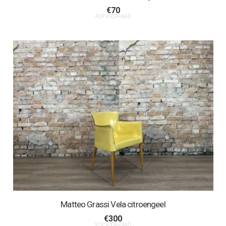
€
70
4 OP VOORRAAD
Matteo Grassi Vela citroengeel
€
300
9 OP VOORRAAD