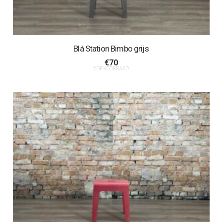
Blá Station Bimbo grijs
€
70
2 OP VOORRAAD