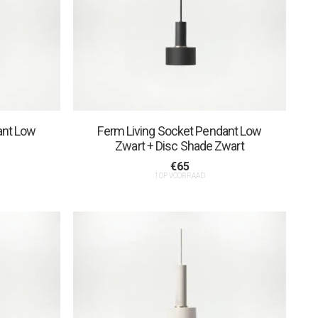
ant Low
Ferm Living Socket Pendant Low
Zwart + Disc Shade Zwart
€
65
1 OP VOORRAAD