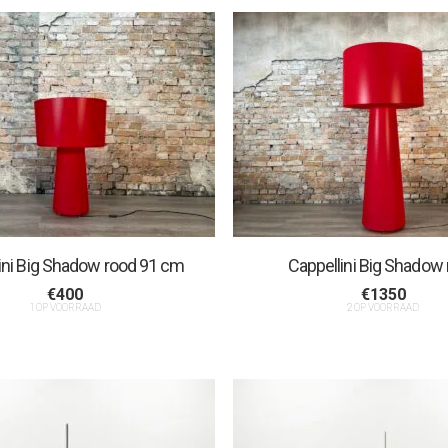
ini Big Shadow rood 91 cm
Cappellini Big Shadow
€
400
€
1350
1 OP VOORRAAD
2 OP VOORRAAD