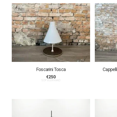
Foscarini Tosca
Cappell
€
250
5 OP VOORRAAD