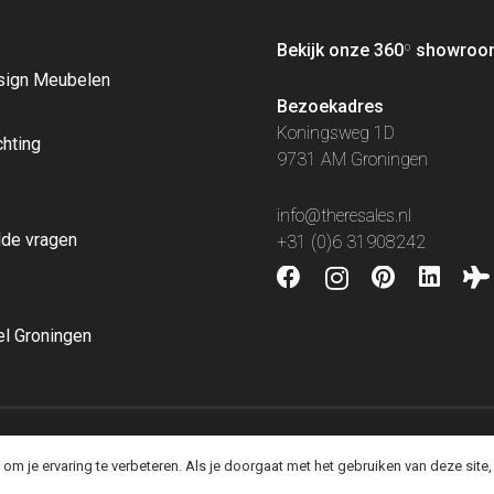
Bekijk onze 360
º
showroo
sign Meubelen
Bezoekadres
Koningsweg 1D
chting
9731 AM Groningen
info@theresales.nl
lde vragen
+31 (0)6 31908242
l Groningen
m je ervaring te verbeteren. Als je doorgaat met het gebruiken van deze site