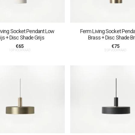
iving Socket Pendant Low
Ferm Living Socket Penda
ijs + Disc Shade Grijs
Brass + Disc Shade B
€
65
€
75
1 OP VOORRAAD
2 OP VOORRAAD