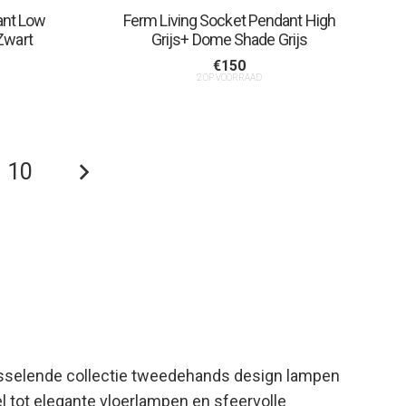
ant Low
Ferm Living Socket Pendant High
Zwart
Grijs+ Dome Shade Grijs
€
150
2 OP VOORRAAD
10
 wisselende collectie tweedehands design lampen
tot elegante vloerlampen en sfeervolle