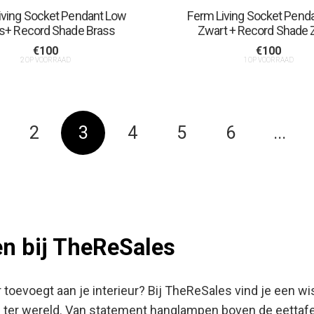
iving Socket Pendant Low
Ferm Living Socket Pend
s+ Record Shade Brass
Zwart + Record Shade 
€
100
€
100
2 OP VOORRAAD
1 OP VOORRAAD
2
3
4
5
6
...
n bij TheReSales
r toevoegt aan je interieur? Bij TheReSales vind je een
r wereld. Van statement hanglampen boven de eettafel 