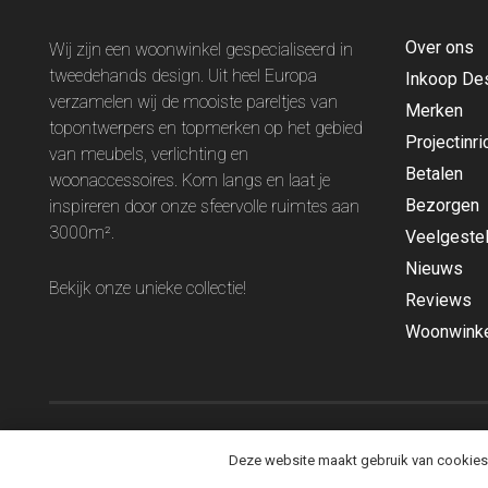
Over ons
Wij zijn een woonwinkel gespecialiseerd in
tweedehands design. Uit heel Europa
Inkoop De
verzamelen wij de mooiste pareltjes van
Merken
topontwerpers en topmerken op het gebied
Projectinri
van meubels, verlichting en
Betalen
woonaccessoires. Kom langs en laat je
Bezorgen
inspireren door onze sfeervolle ruimtes aan
3000m².
Veelgeste
Nieuws
Bekijk onze unieke
collectie
!
Reviews
Woonwinke
Deze website maakt gebruik van cookies o
© 2026 TheReSales |
Privacy
|
Algemene Voorwaarden