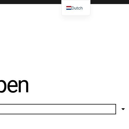
Dutch
pen