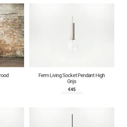
 rood
Ferm Living Socket Pendant High
Grijs
€
45
10 OP VOORRAAD