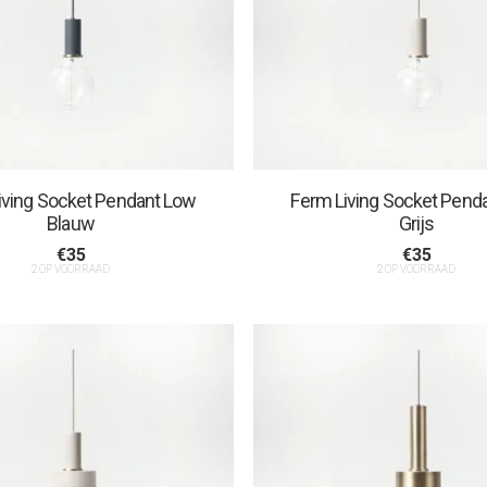
iving Socket Pendant Low
Ferm Living Socket Pend
Blauw
Grijs
€
35
€
35
2 OP VOORRAAD
2 OP VOORRAAD