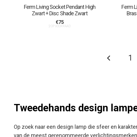
Ferm Living Socket Pendant High
Ferm L
Zwart + Disc Shade Zwart
Bras
€
75
2 OP VOORRAAD
1
Tweedehands design lampe
Op zoek naar een design lamp die sfeer en karakte
van de meest gerenommeerde verlichtingsmerken te