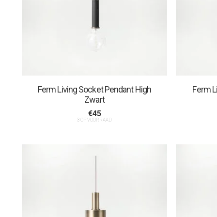
Ferm Living Socket Pendant High
Ferm L
Zwart
€
45
3 OP VOORRAAD