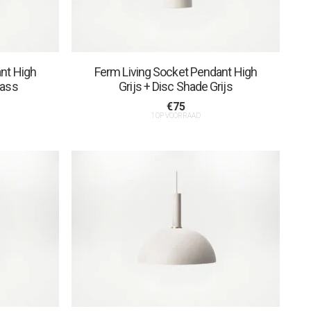
nt High
Ferm Living Socket Pendant High
rass
Grijs + Disc Shade Grijs
€
75
1 OP VOORRAAD