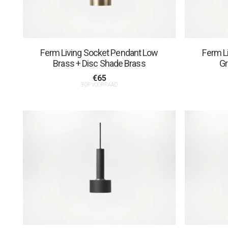
Ferm Living Socket Pendant Low
Ferm L
Brass + Disc Shade Brass
Gr
€
65
3 OP VOORRAAD