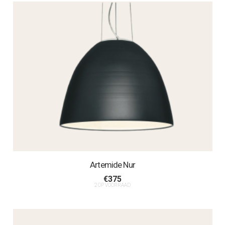
Artemide Nur
€
375
2 OP VOORRAAD