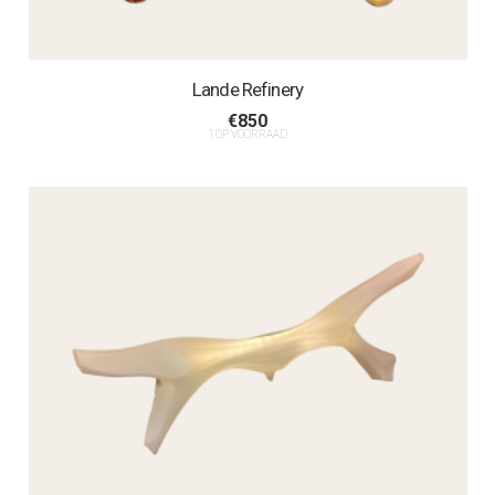
Lande Refinery
€
850
1 OP VOORRAAD