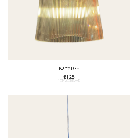
Kartell GÈ
€
125
1 OP VOORRAAD