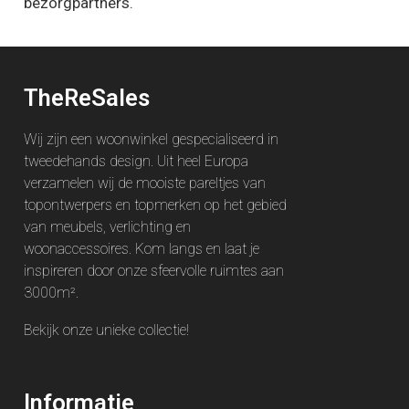
bezorgpartners.
TheReSales
Wij zijn een woonwinkel gespecialiseerd in
tweedehands design. Uit heel Europa
verzamelen wij de mooiste pareltjes van
topontwerpers en topmerken op het gebied
van meubels, verlichting en
woonaccessoires. Kom langs en laat je
inspireren door onze sfeervolle ruimtes aan
3000m².
Bekijk onze unieke
collectie
!
Informatie