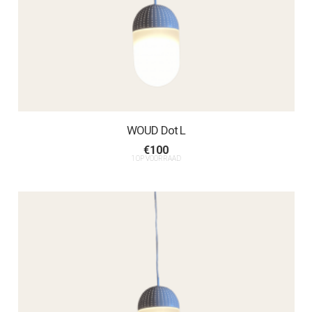
WOUD Dot L
€
100
1 OP VOORRAAD