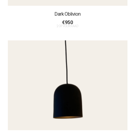
Dark Oblivion
€
950
2 OP VOORRAAD