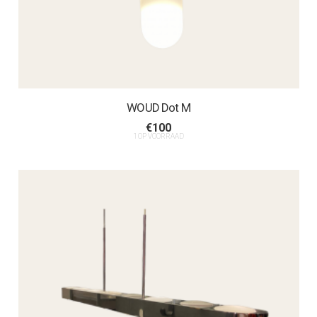
WOUD Dot M
€
100
1 OP VOORRAAD