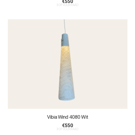
€
550
3 OP VOORRAAD
Vibia Wind 4080 Wit
€
550
3 OP VOORRAAD