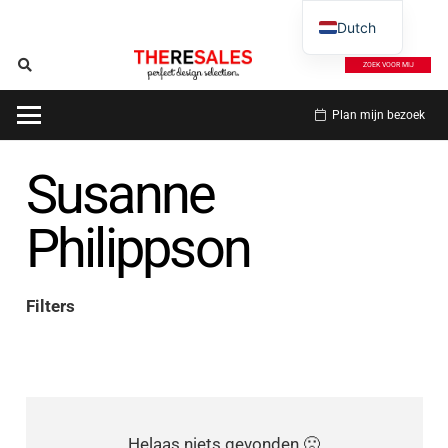
Dutch
ZOEK VOOR MIJ
Plan mijn bezoek
Susanne
Philippson
Filters
Helaas niets gevonden 🙁