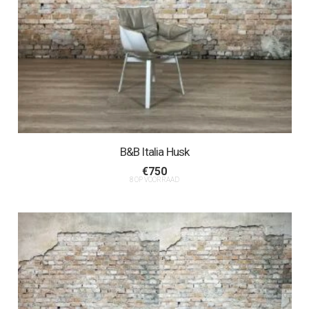
B&B Italia Husk
€
750
8 OP VOORRAAD