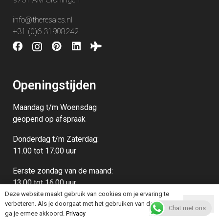
info@theresales.nl
+31 (0)6 31908242
Openingstijden
Maandag t/m Woensdag
geopend op afspraak
Donderdag t/m Zaterdag:
11.00 tot 17.00 uur
Eerste zondag van de maand:
13.00‭ ‬tot 16.00‭ ‬uur
Deze website maakt gebruik van cookies om je ervaring te
verbeteren. Als je doorgaat met het gebruiken van deze site,
Ok
Chat met ons
ga je ermee akkoord.
Privacy
© 2026 TheReSales |
Privacy
|
Algemene Voorwaarden