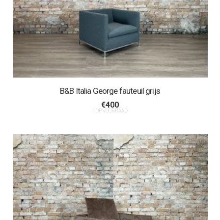
B&B Italia George fauteuil grijs
€
400
1 OP VOORRAAD