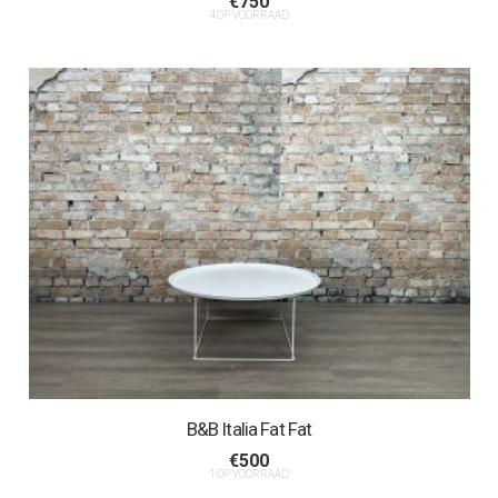
€
750
4 OP VOORRAAD
B&B Italia Fat Fat
€
500
1 OP VOORRAAD