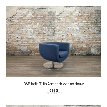
B&B Italia Tulip Armchair donkerblauw
€
650
4 OP VOORRAAD