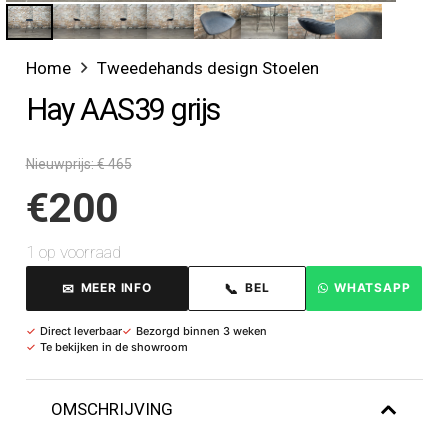
Home
Tweedehands design Stoelen
Hay AAS39 grijs
Nieuwprijs: € 465
€
200
1 op voorraad
✉
📞
MEER INFO
BEL
WHATSAPP
✓
Direct leverbaar
✓
Bezorgd binnen 3 weken
✓
Te bekijken in de showroom
OMSCHRIJVING