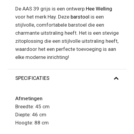
De AAS 39 grijs is een ontwerp
Hee Welling
voor het merk Hay. Deze
bar
st
ool
is
e
en
st
ij
lv
ol
le
,
comfort
ab
ele
bar
st
o
el
die
e
en
charm
ante
u
it
st
ral
ing
he
e
ft
.
H
et
is
e
en
st
ev
ige
zitoplossing
die
e
en
st
ij
lv
ol
le
u
it
st
ral
ing
he
e
ft
,
wa
ard
oor
he
t
e
en
perfect
e
to
ev
o
eg
ing
is
a
an
el
ke
moder
ne
in
rich
ting!
SPECIFICATIES
Afmetingen
Breedte: 45 cm
Diepte: 46 cm
Hoogte: 88 cm