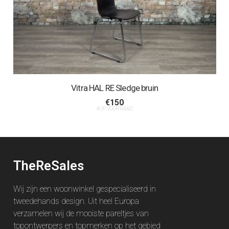
Vitra HAL RE Sledge bruin
€
150
4 OP VOORRAAD
TheReSales
Wij zijn een woonwinkel gespecialiseerd in
tweedehands design. Uit heel Europa
verzamelen wij de mooiste pareltjes van
topontwerpers en topmerken op het gebied