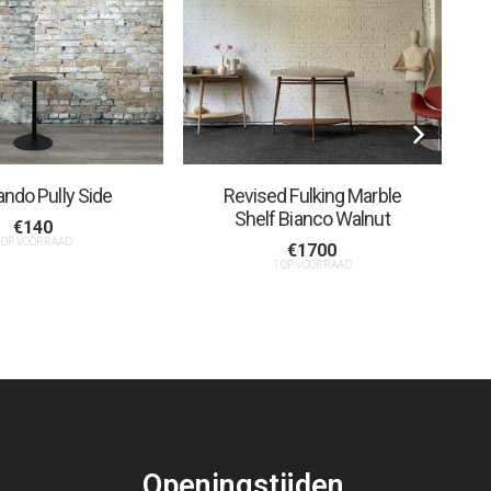
ndo Pully Side
Revised Fulking Marble
Shelf Bianco Walnut
€
140
 OP VOORRAAD
€
1700
1 OP VOORRAAD
Openingstijden