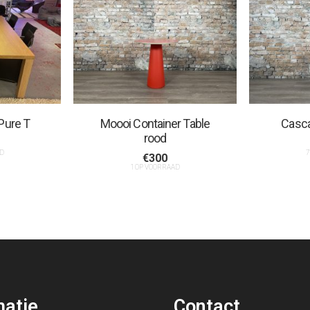
 Pure T
Moooi Container Table
Casca
rood
D
7
€
300
1 OP VOORRAAD
matie
Contact