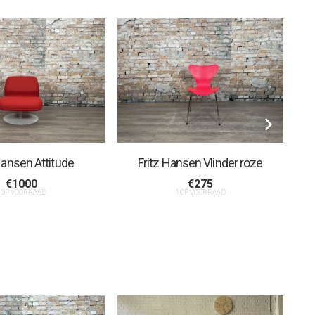
Hansen Attitude
Fritz Hansen Vlinder roze
€
1000
€
275
 OP VOORRAAD
1 OP VOORRAAD