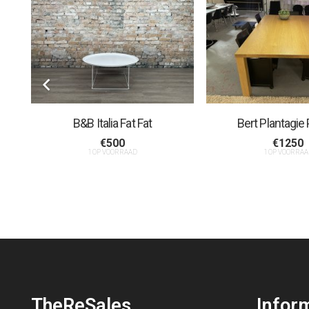
m
B&B Italia Fat Fat
Bert Plantagie
€
500
€
1250
1 OP VOORRAAD
1 OP VOORRAA
TheReSales
Infor