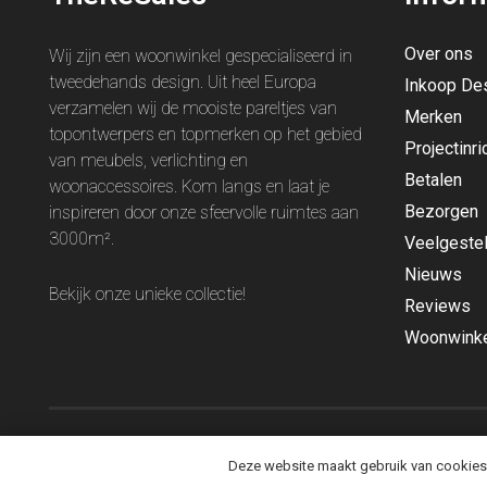
Over ons
Wij zijn een woonwinkel gespecialiseerd in
tweedehands design. Uit heel Europa
Inkoop De
verzamelen wij de mooiste pareltjes van
Merken
topontwerpers en topmerken op het gebied
Projectinri
van meubels, verlichting en
Betalen
woonaccessoires. Kom langs en laat je
Bezorgen
inspireren door onze sfeervolle ruimtes aan
3000m².
Veelgeste
Nieuws
Bekijk onze unieke
collectie
!
Reviews
Woonwinke
Deze website maakt gebruik van cookies o
© 2026 TheReSales |
Privacy
|
Algemene Voorwaarden