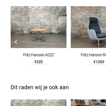
Fritz Hansen A222
Fritz Hansen R
€
325
€
1250
1 OP VOORRAAD
1 OP VOORRAA
Dit raden wij je ook aan