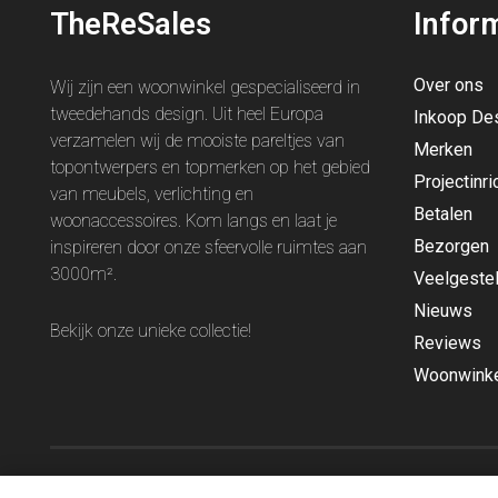
TheReSales
Infor
Over ons
Wij zijn een woonwinkel gespecialiseerd in
tweedehands design. Uit heel Europa
Inkoop De
verzamelen wij de mooiste pareltjes van
Merken
topontwerpers en topmerken op het gebied
Projectinri
van meubels, verlichting en
Betalen
woonaccessoires. Kom langs en laat je
Bezorgen
inspireren door onze sfeervolle ruimtes aan
3000m².
Veelgeste
Nieuws
Bekijk onze unieke
collectie
!
Reviews
Woonwinke