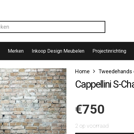
Merken
Inkoop Design Meubelen
Projectinrichting
Home
Tweedehands d
Cappellini S-Cha
€
750
2 op voorraad