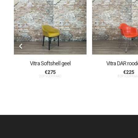
Vitra Softshell geel
Vitra DAR rood
€
275
€
225
2 OP VOORRAAD
8 OP VOORRAA