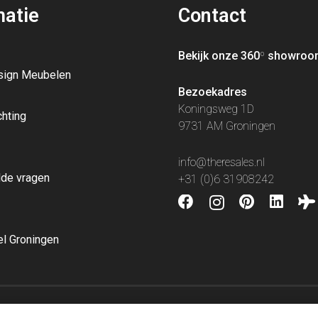
matie
Contact
Bekijk onze 360
º
showroo
sign Meubelen
Bezoekadres
Koningsweg 1D
chting
9731 AM Groningen
info@theresales.nl
lde vragen
+31 (0)6 31908242
l Groningen