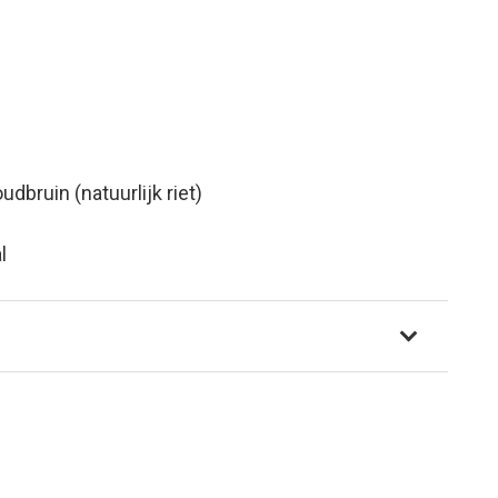
oudbruin (natuurlijk riet)
l