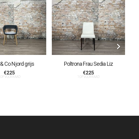
& Co Njord grijs
Poltrona Frau Sedia Liz
€
225
€
225
 OP VOORRAAD
1 OP VOORRAAD