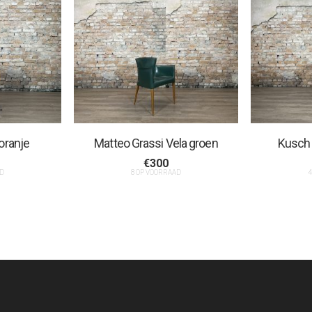
oranje
Matteo Grassi Vela groen
Kusch 
€
300
D
8 OP VOORRAAD
4