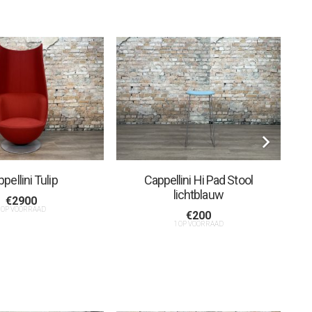
pellini Tulip
Cappellini Hi Pad Stool
lichtblauw
€
2900
 OP VOORRAAD
€
200
1 OP VOORRAAD