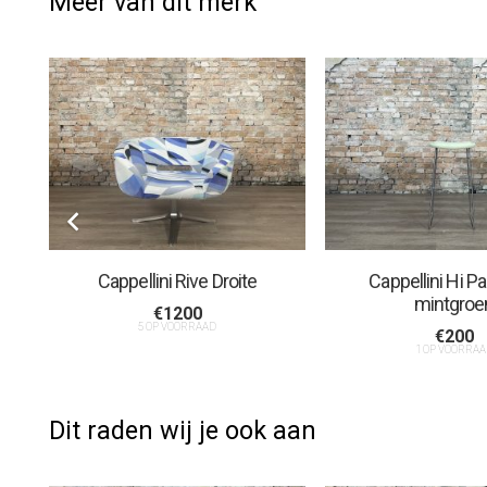
Meer van dit merk
Cappellini Rive Droite
Cappellini Hi P
mintgroe
€
1200
5 OP VOORRAAD
€
200
1 OP VOORRAA
Dit raden wij je ook aan