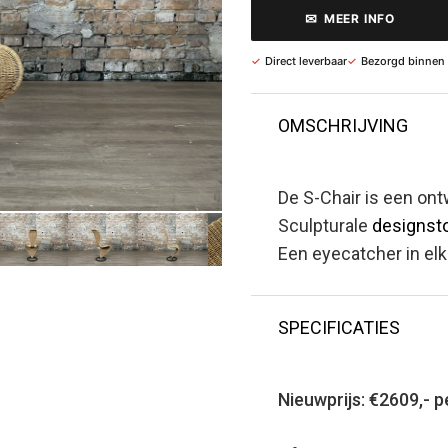
✉
MEER INFO
✓
Direct leverbaar
✓
Bezorgd binnen
OMSCHRIJVING
De S-Chair is een on
Sculpturale
designst
Een eyecatcher in elk 
SPECIFICATIES
Nieuwprijs: €2609,- p