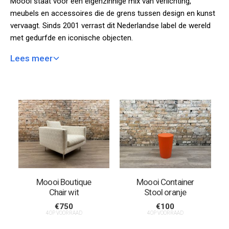
Moooi staat voor een eigenzinnige mix van verlichting,
meubels en accessoires die de grens tussen design en kunst
vervaagt. Sinds 2001 verrast dit Nederlandse label de wereld
met gedurfde en iconische objecten.
Lees meer
Onder creatieve leiding van Marcel Wanders werkt Moooi
samen met wereldberoemde designers. Elk ontwerp is een
"extra O" waard: buitengewoon creatief, tijdloos van kwaliteit
en altijd een statement in elk modern interieur.
Moooi Boutique
Moooi Container
Chair wit
Stool oranje
€
750
€
100
4 OP VOORRAAD
4 OP VOORRAAD