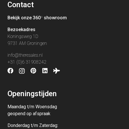
Contact
Bekijk onze 360
º
showroom
Bezoekadres
Koningsweg 1D
9731 AM Groningen
info@theresales.nl
+31 (0)6 31908242
Openingstijden
Maandag t/m Woensdag
geopend op afspraak
Donderdag t/m Zaterdag: