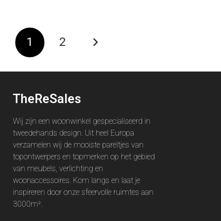
1
2
TheReSales
Wij zijn een woonwinkel gespecialiseerd in
tweedehands design. Uit heel Europa
verzamelen wij de mooiste pareltjes van
topontwerpers en topmerken op het gebied
van meubels, verlichting en
woonaccessoires. Kom langs en laat je
inspireren door onze sfeervolle ruimtes aan
3000m².