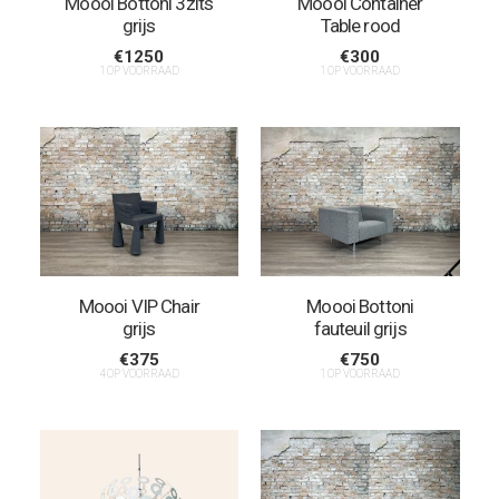
Moooi Bottoni 3zits
Moooi Container
grijs
Table rood
€
1250
€
300
1 OP VOORRAAD
1 OP VOORRAAD
Moooi VIP Chair
Moooi Bottoni
grijs
fauteuil grijs
€
375
€
750
4 OP VOORRAAD
1 OP VOORRAAD