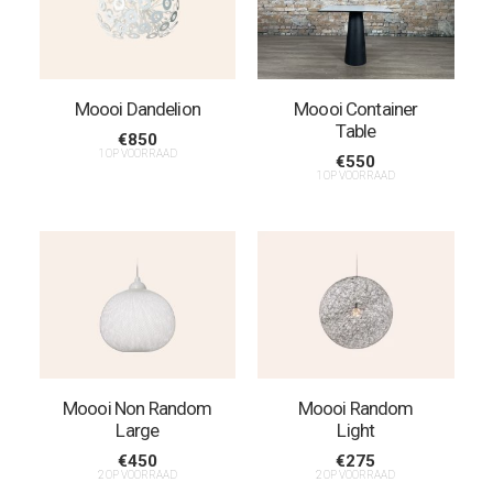
Moooi Dandelion
Moooi Container
Table
€
850
1 OP VOORRAAD
€
550
1 OP VOORRAAD
Moooi Non Random
Moooi Random
Large
Light
€
450
€
275
2 OP VOORRAAD
2 OP VOORRAAD