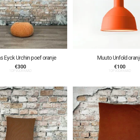
 Eyck Urchin poef oranje
Muuto Unfold oranj
€
300
€
100
1 OP VOORRAAD
1 OP VOORRAAD