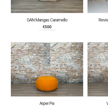
GAN Mangas Caramello
Revis
€
500
1 OP VOORRAAD
Arper Pix
V