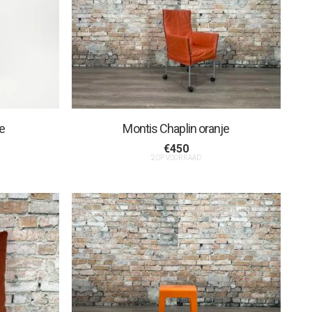
e
Montis Chaplin oranje
€
450
2 OP VOORRAAD