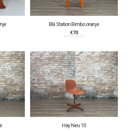
anje
Blá Station Bimbo oranje
€
70
4 OP VOORRAAD
je
Hay Neu 10