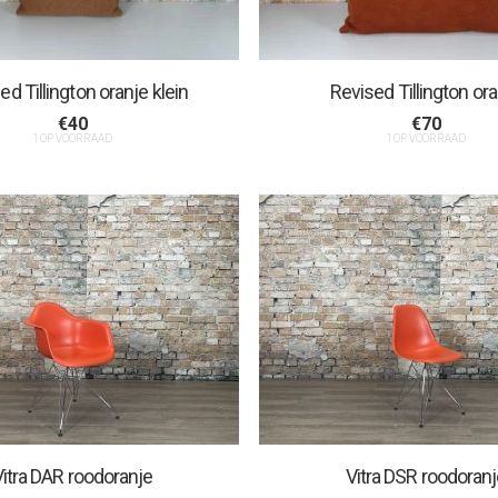
ed Tillington oranje klein
Revised Tillington or
€
40
€
70
1 OP VOORRAAD
1 OP VOORRAAD
itra DAR roodoranje
Vitra DSR roodoran