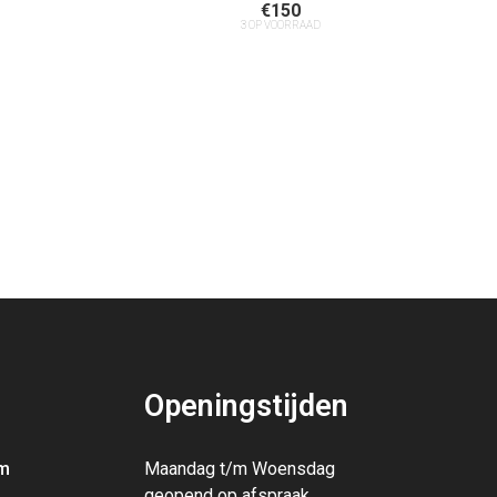
€
150
3 OP VOORRAAD
Openingstijden
m
Maandag t/m Woensdag
geopend op afspraak