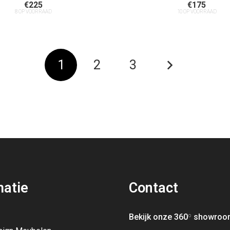
€
225
€
175
8 OP VOORRAAD
10 OP VOORRAAD
1
2
3
matie
Contact
Bekijk onze 360
º
showroo