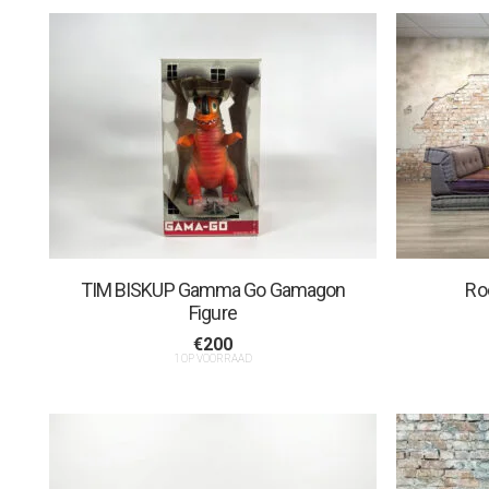
TIM BISKUP Gamma Go Gamagon
Ro
Figure
€
200
1 OP VOORRAAD