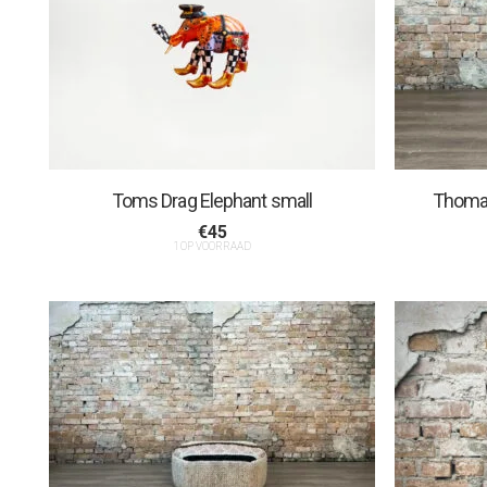
Toms Drag Elephant small
Thomas
€
45
1 OP VOORRAAD