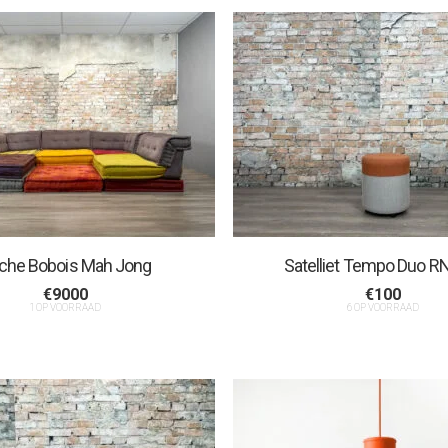
che Bobois Mah Jong
Satelliet Tempo Duo R
€
9000
€
100
1 OP VOORRAAD
6 OP VOORRAAD