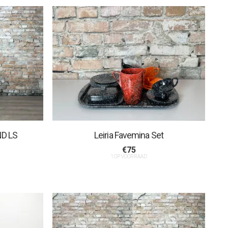
ND LS
Leiria Favemina Set
€
75
1 OP VOORRAAD