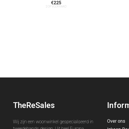
€
225
2 OP VOORRAAD
TheReSales
Infor
Over ons
Wij zijn een woonwinkel gespecialiseerd in
tweedehands design. Uit heel Europa