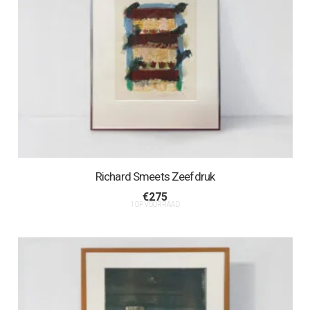
Richard Smeets Zeefdruk
€
275
1 OP VOORRAAD