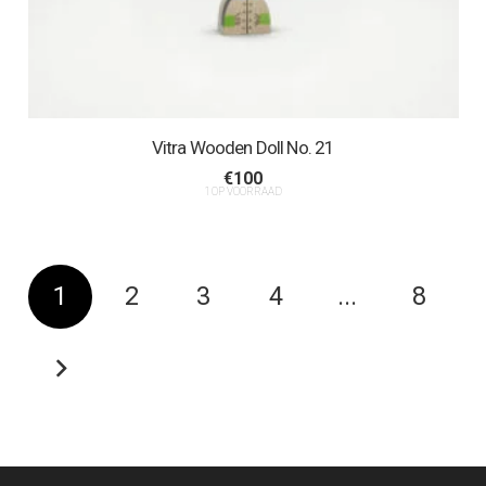
Vitra Wooden Doll No. 21
€
100
1 OP VOORRAAD
1
2
3
4
...
8