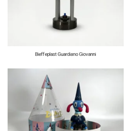
Bieffeplast Guardiano Giovanni
1 OP VOORRAAD