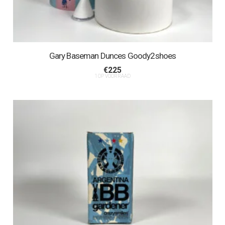
Gary Baseman Dunces Goody2shoes
€
225
1 OP VOORRAAD