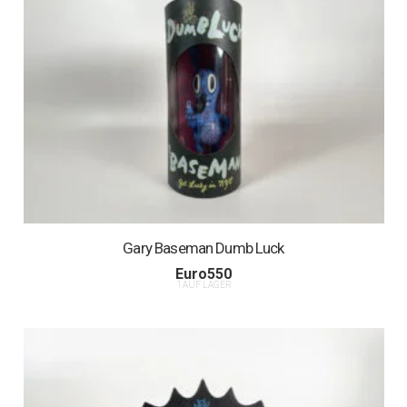
Gary Baseman Dumb Luck
Euro
550
1 AUF LAGER