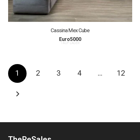
Cassina Mex Cube
Euro
5000
1 AUF LAGER
1
2
3
4
…
12
TheReSales