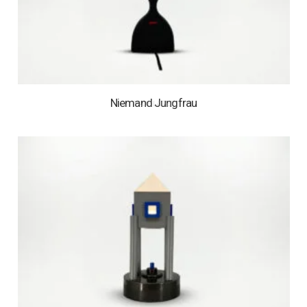
Niemand Jungfrau
1 AUF LAGER