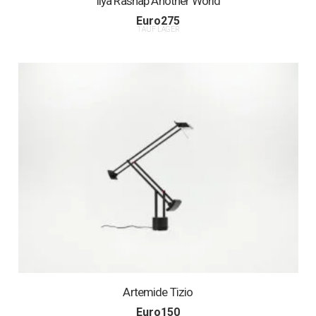
Ilya Rashap Another World
Euro
275
1 AUF LAGER
Artemide Tizio
Euro
150