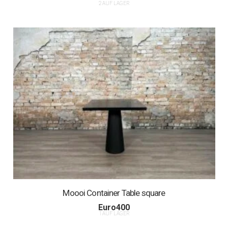
2 AUF LAGER
Moooi Container Table square
Euro
400
1 AUF LAGER