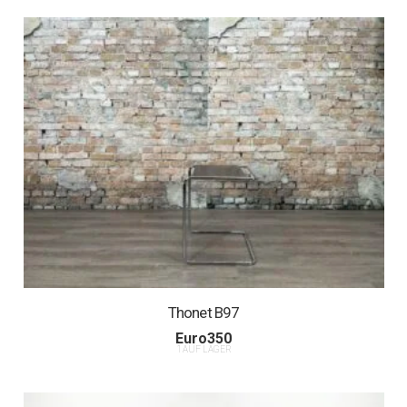
Thonet B97
Euro
350
1 AUF LAGER