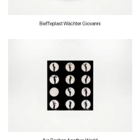
Bieffeplast Wächter Giovanni
1 AUF LAGER